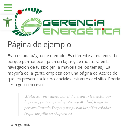
Close
Abrir barra de herramientas
Skip
INICIO
to
content
COMERCIALIZADORA
Página de ejemplo
CONSULTORÍA
GE
Esto es una página de ejemplo. Es diferente a una entrada
BROKER
porque permanece fija en un lugar y se mostrará en la
navegación de tu sitio (en la mayoría de los temas). La
CONTACTO
mayoría de la gente empieza con una página de Acerca de,
que les presenta a los potenciales visitantes del sitio. Podría
NOTICIAS
ser algo como esto:
PROYECTOS
¡Hola! Soy mensajero por el día, aspirante a actor por
la noche, y este es mi blog. Vivo en Madrid, tengo un
ÁREA
DE
perrazo llamado Duque y me gustan las piñas coladas
CLIENTES
(y que me pille un chaparrón)
…o algo así: