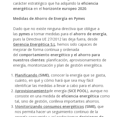
carácter estratégico que ha adquirido la
eficiencia
energética
en el
horizonte europeo 2020
.
Medidas de Ahorro de Energía en Pymes
Dado que no existe ninguna directiva que obligue a
las
pymes
a tomar medidas para el
ahorro de energía
,
pues la Directiva UE 27/2012 las deja fuera, desde
Gerencia Energética S.L
. hemos sido capaces de
mejorar de forma continua y ordenada
del
comportamiento energético y el ahorro
para
nuestros clientes:
planificación, aprovisionamiento de
energía, monitorización y plan de gestión energética.
Planificando
(SIME
)
, conocer la energía que se gasta,
cuánto, en qué y cómo hará que sea muy fácil
identificar las medidas a llevar a cabo para el ahorro.
A
provisionamiento
de energía (
SICE POOL
), aunque no
consiste en una medida de
eficiencia energética
como
tal, sino de gestión, conlleva importantes ahorros.
M
onitoriza
ndo consumos energéticos
(SIME
),
que
nos permita hacer un seguimiento continuo de la
energía consumida y así poder tomar
decisiones de