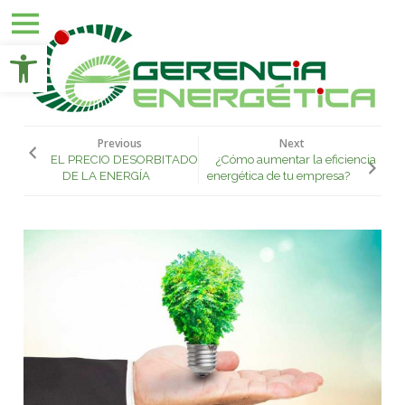
Close
Abrir barra de herramientas
Skip
INICIO
to
content
COMERCIALIZADORA
CONSULTORÍA
Previous
Next
EL PRECIO DESORBITADO
¿Cómo aumentar la eficiencia
GE
DE LA ENERGÍA
energética de tu empresa?
BROKER
CONTACTO
NOTICIAS
PROYECTOS
ÁREA
DE
CLIENTES